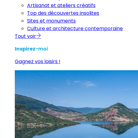
Artisanat et ateliers créatifs
Top des découvertes insolites
Sites et monuments
Culture et architecture contemporaine
Tout voir
Inspirez
-moi
Gagnez vos loisirs !