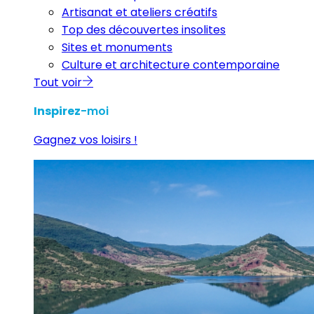
Artisanat et ateliers créatifs
Top des découvertes insolites
Sites et monuments
Culture et architecture contemporaine
Tout voir
Inspirez
-moi
Gagnez vos loisirs !