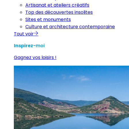
Artisanat et ateliers créatifs
Top des découvertes insolites
Sites et monuments
Culture et architecture contemporaine
Tout voir
Inspirez
-moi
Gagnez vos loisirs !