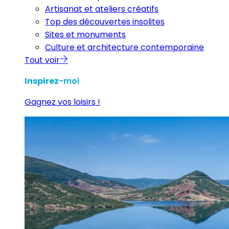
Artisanat et ateliers créatifs
Top des découvertes insolites
Sites et monuments
Culture et architecture contemporaine
Tout voir
Inspirez
-moi
Gagnez vos loisirs !