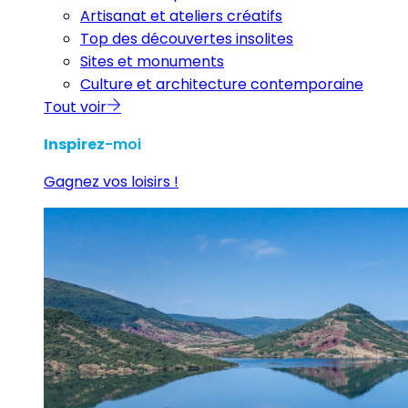
Artisanat et ateliers créatifs
Top des découvertes insolites
Sites et monuments
Culture et architecture contemporaine
Tout voir
Inspirez
-moi
Gagnez vos loisirs !