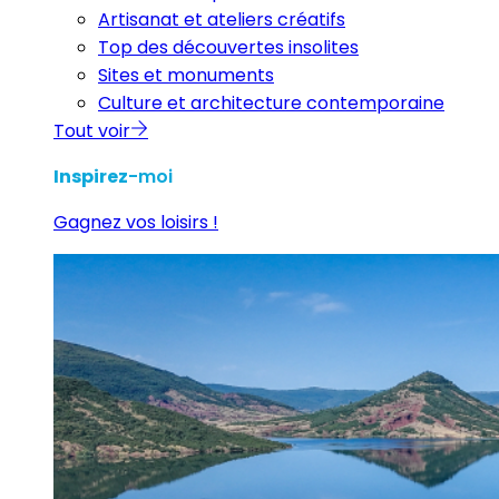
Artisanat et ateliers créatifs
Top des découvertes insolites
Sites et monuments
Culture et architecture contemporaine
Tout voir
Inspirez
-moi
Gagnez vos loisirs !