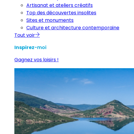
Artisanat et ateliers créatifs
Top des découvertes insolites
Sites et monuments
Culture et architecture contemporaine
Tout voir
Inspirez
-moi
Gagnez vos loisirs !