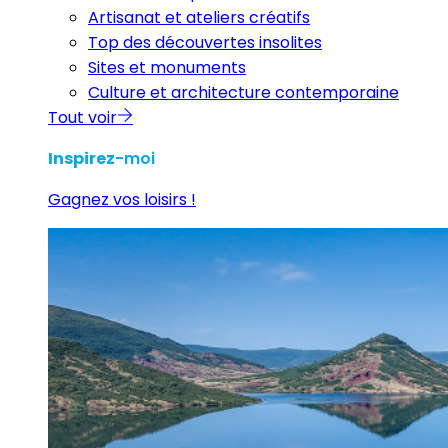
Artisanat et ateliers créatifs
Top des découvertes insolites
Sites et monuments
Culture et architecture contemporaine
Tout voir
Inspirez
-moi
Gagnez vos loisirs !